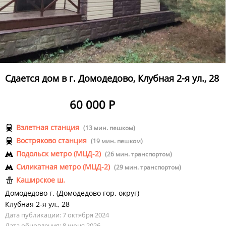
Сдается дом в г. Домодедово, Клубная 2-я ул., 28
60 000 Р
Взлетная станция
(13 мин. пешком)
Востряково станция
(19 мин. пешком)
Подольск метро (МЦД-2)
(26 мин. транспортом)
Силикатная метро (МЦД-2)
(29 мин. транспортом)
Каширское ш.
Домодедово г.
(
Домодедово гор. округ
)
Клубная 2-я ул.
,
28
Дата публикации: 7 октября 2024
Дата обновления: 8 июня 2026