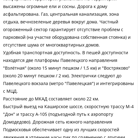
высажены огромные ели и сосны. Дорога к дому
асфальтирована. Газ, центральная канализация, зона
отдыха, вечнозеленые деревья вокруг дома. Частный
огороженный сектор гарантирует отсутствие проблем с
парковкой (на участке оборудована собственная стоянка) и
отсутствие шума от многоквартирных домов.
Удобная транспортная доступность. В пешей доступности
находятся две платформы Павелецкого направления
"Взлётная" (около 15 минут пешком / 1,5 км) и "Востряково"
(около 20 минут пешком / 2 км). Электрички следуют до
Павелецкого вокзала (метро "Павелецкая") и интегрированы
с МЦД.
Расстояние до МКАД составляет около 22 км.
Быстрый выезд на Каширское шоссе, скоростную трассу М-4
"Дон" и трассу А-105 (подъездной путь к аэропорту
Домодедово). Дорожная сеть южного направления
Подмосковья обеспечивает одну из лучших скоростей
движения в утренние часы пик по сравнению с другими